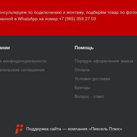
онсультируем по подключению и монтажу, подберём товар по фото
ланной в WhatsApp на номер
+7 (965) 359 27 03
ании
Помощь
а конфиденциальности
Порядок оформления заказа
ательское соглашение
Оплата
Условия доставки
Бренды
Вопрос - ответ
Поддержка сайта
— компания «Пиксель Плюс»