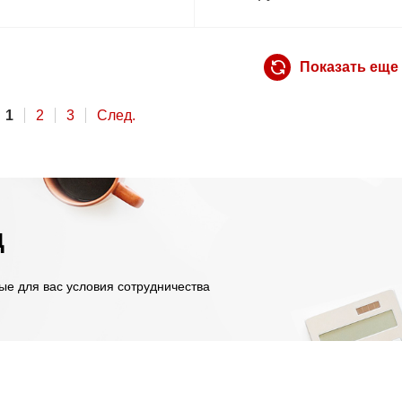
Показать еще
1
2
3
След.
д
ые для вас условия сотрудничества