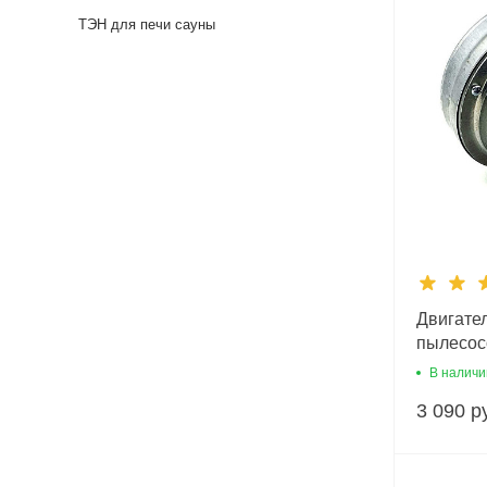
ТЭН для печи сауны
Двигате
пылесос
1600W H
В наличи
3 090 р