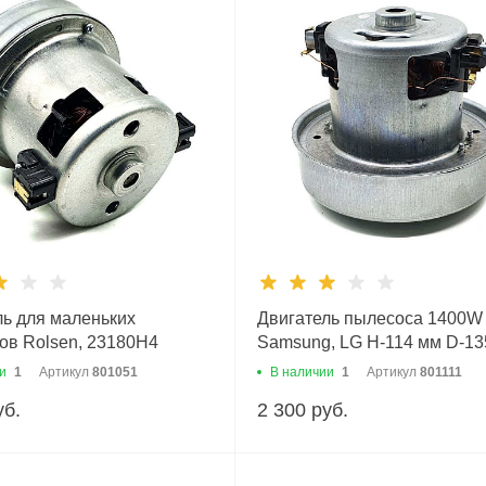
ль для маленьких
Двигатель пылесоса 1400W
ов Rolsen, 23180H4
Samsung, LG H-114 мм D-1
-107 мм D-106,5мм
и
1
Артикул
801051
В наличии
1
Артикул
801111
уб.
2 300 руб.