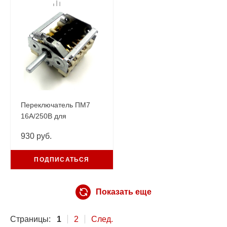
Переключатель ПМ7
16А/250В для
промышленных плит
930 руб.
49.27215.746
ПОДПИСАТЬСЯ
Показать еще
Страницы:
1
2
След.