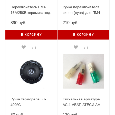
Переключатель ПМ4
Ручка переключателя
16А/250В керамика код:
синяя (луна) для ПМ4
49.24015.000 (без
(ТМ)
890 руб.
210 руб.
сигнального контакта)
EGO
В КОРЗИНУ
В КОРЗИНУ
Ручка термореле 50-
Сигнальная арматура
400°С
AC-1 АБАТ, АТЕСИ АМ
80 руб.
120 руб.