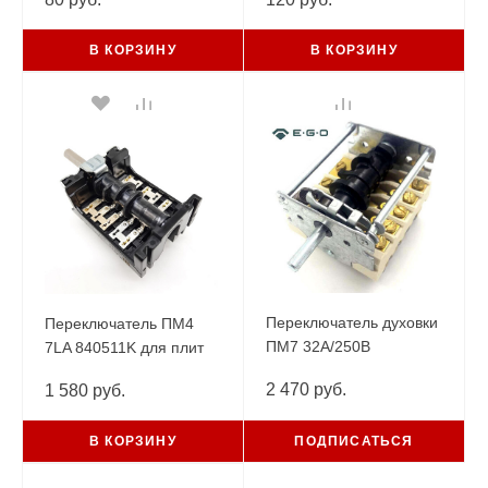
В КОРЗИНУ
В КОРЗИНУ
Переключатель духовки
Переключатель ПМ4
ПМ7 32А/250В
7LA 840511K для плит
43.27232.000 EGO
ЭП и жарочных шкафов
2 470 руб.
1 580 руб.
Abat
В КОРЗИНУ
ПОДПИСАТЬСЯ