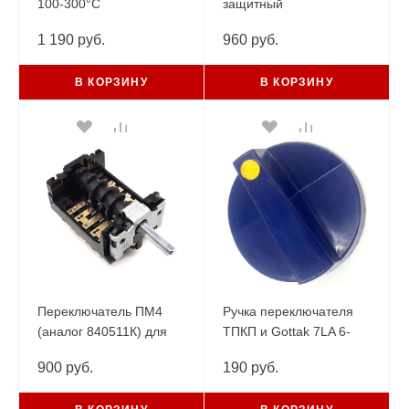
100-300°С
защитный
2P/32А/250V/2,5m/M4
20А/250V/1,6m/F6,3/S160°С
1 190 руб.
960 руб.
В КОРЗИНУ
В КОРЗИНУ
Переключатель ПМ4
Ручка переключателя
(аналог 840511К) для
ТПКП и Gottak 7LA 6-
плит АБАТ
гранная
900 руб.
190 руб.
ЧУВАШТОРГТЕХНИКА