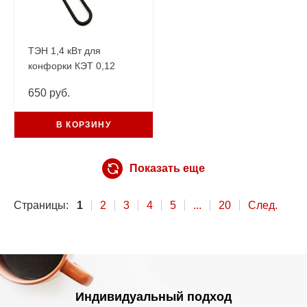
ТЭН 1,4 кВт для
конфорки КЭТ 0,12
АБАТ внутренний
650 руб.
малый ТК1400
В КОРЗИНУ
Показать еще
Страницы:
1
2
3
4
5
...
20
След.
Индивидуальный подход