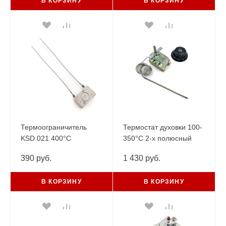
В КОРЗИНУ
В КОРЗИНУ
Термоограничитель
Термостат духовки 100-
KSD 021 400°С
350°С 2-х полюсный
/10А/250V с пров.
32А/250V/2,5m/M4
390 руб.
1 430 руб.
конфорки ATESY
В КОРЗИНУ
В КОРЗИНУ