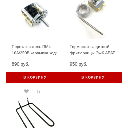
Переключатель ПМ4
Термостат защитный
16А/250В керамика код:
фритюрницы ЭФК АБАТ
49.24015.000 (без
20А/250V/1,8m/F6,3/S220°С
890 руб.
950 руб.
сигнального контакта)
(T220-1SF-140)
EGO
В КОРЗИНУ
В КОРЗИНУ