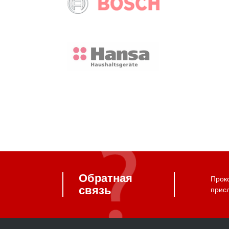
Обратная
Прок
связь
прис