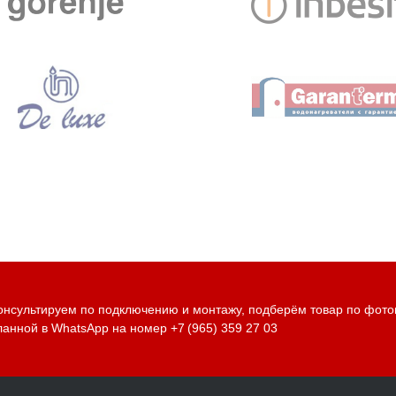
онсультируем по подключению и монтажу, подберём товар по фото
ланной в WhatsApp на номер
+7 (965) 359 27 03