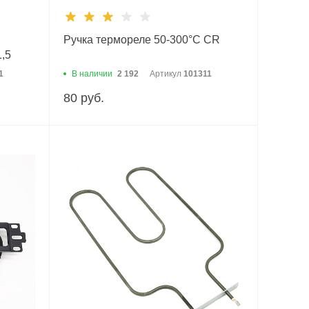
Ручка термореле 50-300°С CR
1,5
1
В наличии
2 192
Артикул
101311
80 руб.