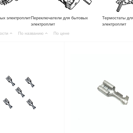
ых электроплит
Переключатели для бытовых
Термостаты дл
электроплит
электроплит
ости
По названию
По цене