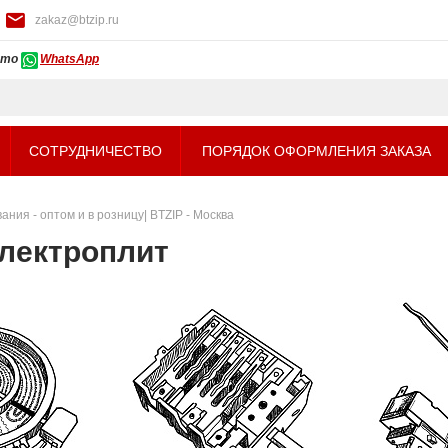
zakaz@btzip.ru
ото
WhatsApp
СОТРУДНИЧЕСТВО
ПОРЯДОК ОФОРМЛЕНИЯ ЗАКАЗА
ния - оптом и в розницу| BTZIP - Москва
лектроплит