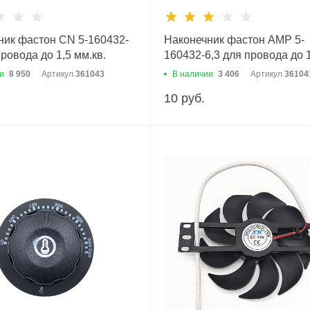
ник фастон CN 5-160432-
Наконечник фастон АМР 5-
провода до 1,5 мм.кв.
160432-6,3 для провода до 
мм.кв.
и
8 950
Артикул
361043
В наличии
3 406
Артикул
36104
10 руб.