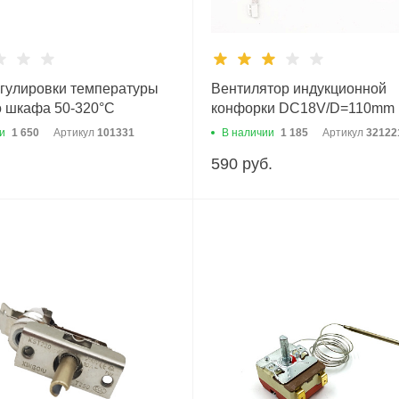
егулировки температуры
Вентилятор индукционной
о шкафа 50-320°С
конфорки DC18V/D=110mm
и
1 650
Артикул
101331
В наличии
1 185
Артикул
32122
590 руб.