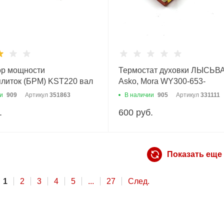
ор мощности
Термостат духовки ЛЫСЬВА
плиток (БРМ) KST220 вал
Asko, Mora WY300-653-
21/0.9m/16А/250V
и
909
Артикул
351863
В наличии
905
Артикул
331111
.
600 руб.
Показать еще
1
2
3
4
5
...
27
След.