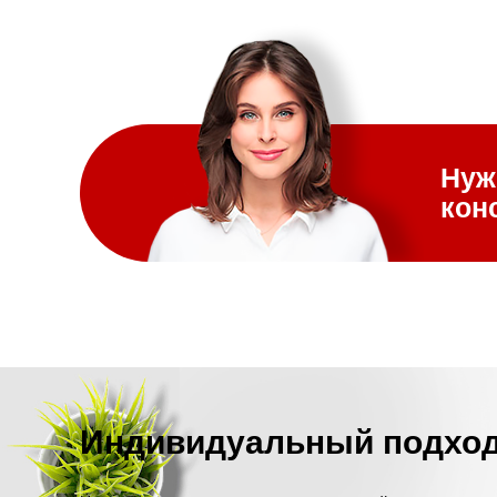
Нуж
кон
Индивидуальный подхо