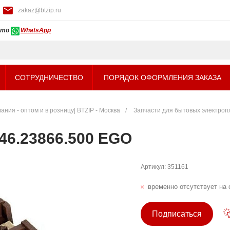
zakaz@btzip.ru
ото
WhatsApp
СОТРУДНИЧЕСТВО
ПОРЯДОК ОФОРМЛЕНИЯ ЗАКАЗА
ния - оптом и в розницу| BTZIP - Москва
/
Запчасти для бытовых электроп
46.23866.500 EGO
Артикул:
351161
временно отсутствует на 
Подписаться