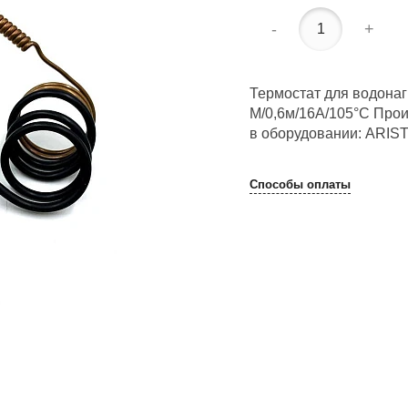
-
+
Термостат для водона
M/0,6м/16A/105°С Про
в оборудовании: ARIS
Способы оплаты