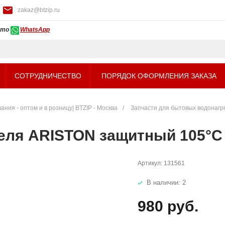
zakaz@btzip.ru
ото
WhatsApp
СОТРУДНИЧЕСТВО
ПОРЯДОК ОФОРМЛЕНИЯ ЗАКАЗА
ния - оптом и в розницу| BTZIP - Москва
/
Запчасти для бытовых водонагр
еля ARISTON защитный 105°С
Артикул:
131561
В наличии: 2
980 руб.