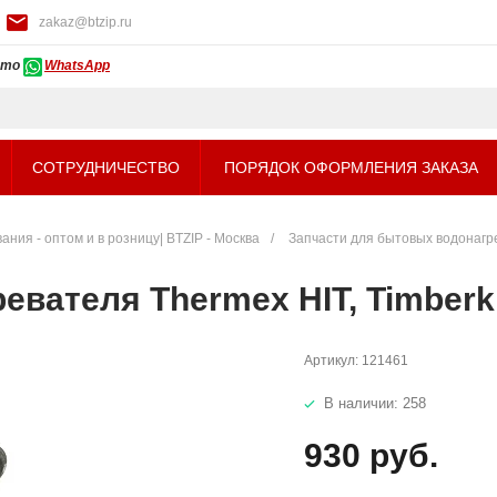
zakaz@btzip.ru
ото
WhatsApp
СОТРУДНИЧЕСТВО
ПОРЯДОК ОФОРМЛЕНИЯ ЗАКАЗА
ния - оптом и в розницу| BTZIP - Москва
/
Запчасти для бытовых водонагр
ревателя Thermex HIT, Timber
Артикул:
121461
В наличии: 258
930 руб.