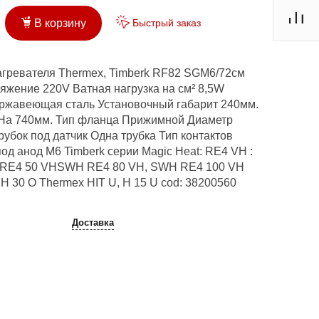
Быстрый заказ
В корзину
агревателя Thermex, Timberk RF82 SGМ6/72см
жение 220V Ватная нагрузка на см² 8,5W
ржавеющая сталь Установочный габарит 240мм.
На 740мм. Тип фланца Прижимной Диаметр
рубок под датчик Одна трубка Тип контактов
од анод М6 Timberk серии Magic Heat: RE4 VH :
RE4 50 VHSWH RE4 80 VH, SWH RE4 100 VH
 H 30 O Thermex HIT U, H 15 U cod: 38200560
Доставка