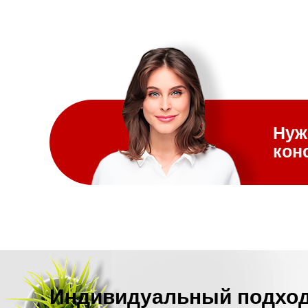
Нуж
кон
Индивидуальный подхо