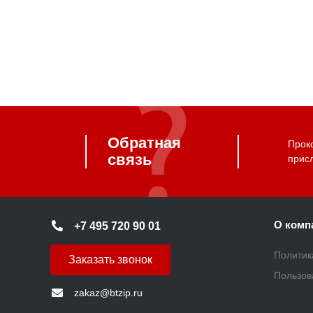
Обратная
Прок
связь
прис
О комп
+7 495 720 90 01
Политик
Заказать звонок
Пользов
zakaz@btzip.ru