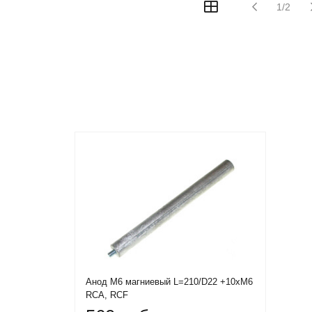
1/2
Анод М6 магниевый L=210/D22 +10xM6
RCA, RCF